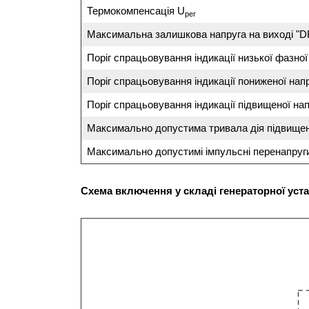
Термокомпенсація U
рег
Максимальна залишкова напруга на виході "D
Поріг спрацьовування індикації низької фазної
Поріг спрацьовування індикації пониженої нап
Поріг спрацьовування індикації підвищеної на
Максимально допустима тривала дія підвищен
Максимально допустимі імпульсні перенапруги
С
хема включення у складі генераторної уст