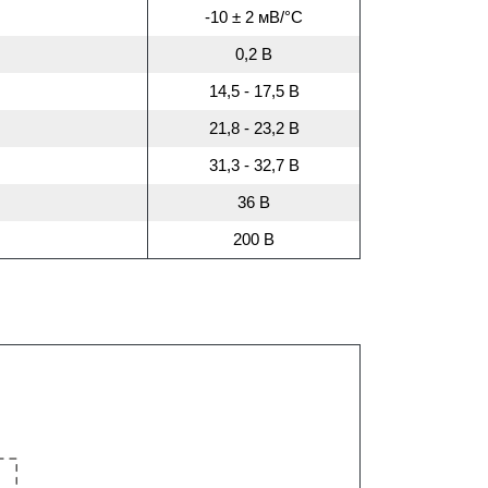
-10 ± 2 мВ/°С
0,2 В
14,5 - 17,5 В
21,8 - 23,2 В
31,3 - 32,7 В
36 В
200 В