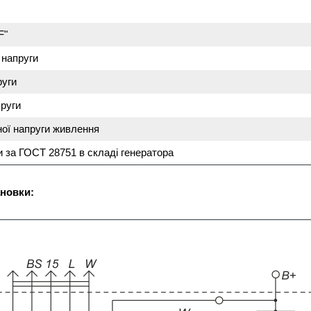
F"
 напруги
руги
пруги
ої напруги живлення
 за ГОСТ 28751 в складі генератора
ановки: