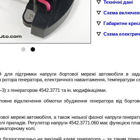
Технічні дані
Схема включен
Габаритне крес
Схема електри
ий для підтримки напруги бортової мережі автомобіля в з
я ротора генератора, електричного навантаження, температури 
-3
) з генератором 4542.3771 та ін. модифікаціями.
 повне відключення обмотки збудження генератора від бортово
тової мережі автомобіля, а також низької фазної напруги генерат
лі приладів. Регулятор напруги 4542.3771.060 має функцією пл
икаторному колі.
 безпосередньо на вихідній клемі генератора – за таким при