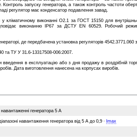
у. Контроль запуску генератора, а також контроль частоти обе
кладі регулятор має конденсатор подавлення завад.
 у кліматичному виконанні О2.1 за ГОСТ 15150 для внутрішньо
відповідає виконанню IP67 за ДСТУ EN 60529. Робочий режи
нераторі, де передбачена установка регуляторів 4542.3771.060 
0 та ТУ У 31.6-13317508-006:2007.
ти введення в експлуатацію або з дня продажу в роздрібній торг
иробів. Дата виготовлення нанесена на корпусах виробів.
 навантаженні генератора 5 А
діапазоні навантаження генератора від 5 А до 0,9 ·
Imax