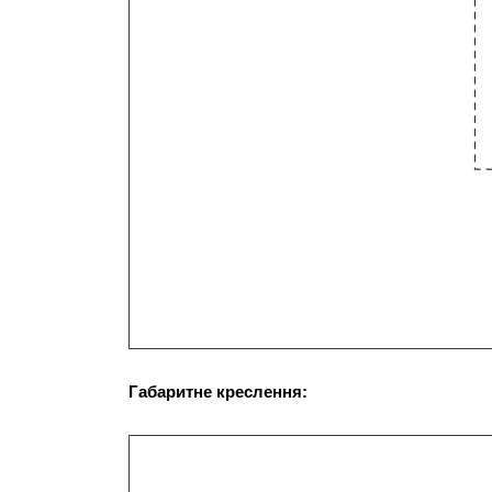
Г
абаритне креслення: