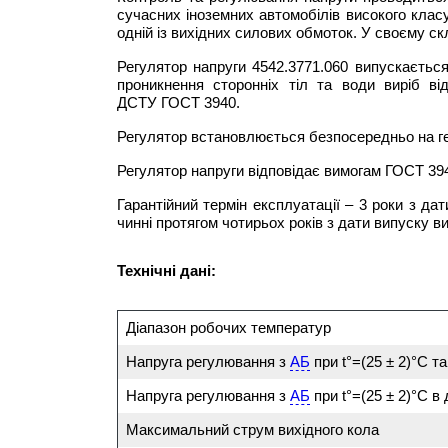
сучасних іноземних автомобілів високого клас
одній із вихідних силових обмоток. У своєму с
Регулятор напруги 4542.3771.060 випускається
проникнення сторонніх тіл та води виріб 
ДСТУ ГОСТ 3940.
Регулятор встановлюється безпосередньо на ге
Регулятор напруги відповідає вимогам ГОСТ 394
Гарантійний термін експлуатації – 3 роки з да
чинні протягом чотирьох років з дати випуску в
Т
ехнічні дані:
Діапазон робочих температур
Напруга регулювання з
АБ
при
t°=(25 ± 2)°С
та
Напруга регулювання з
АБ
при
t°=(25 ± 2)°С
в 
Максимальний струм вихідного кола