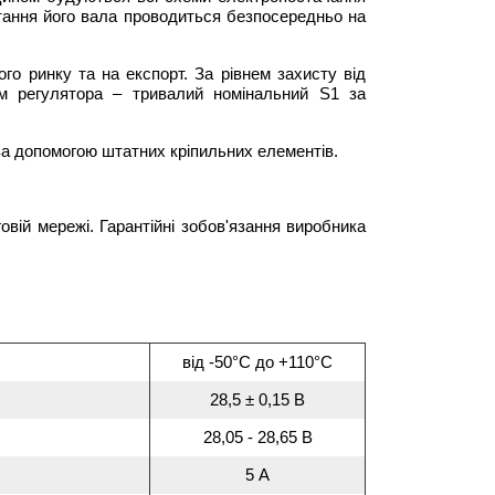
ртання його вала проводиться безпосередньо на
го ринку та на експорт. За рівнем захисту від
м регулятора – тривалий номінальний S1 за
за допомогою штатних кріпильних елементів.
овій мережі. Гарантійні зобов'язання виробника
від -50°С до +110°С
28,5 ± 0,15 В
28,05 - 28,65 В
5 А