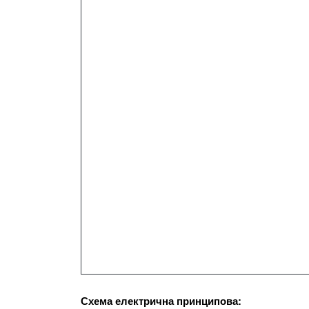
С
хема електрична принципова: