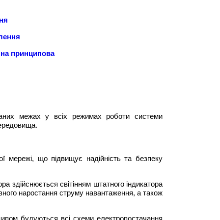
ня
лення
чна принципова
аданих межах у всіх режимах роботи системи
середовища.
ї мережі, що підвищує надійність та безпеку
ора здійснюється світінням штатного індикатора
авного наростання струму навантаження, а також
нципом будуються всі схеми електропостачання